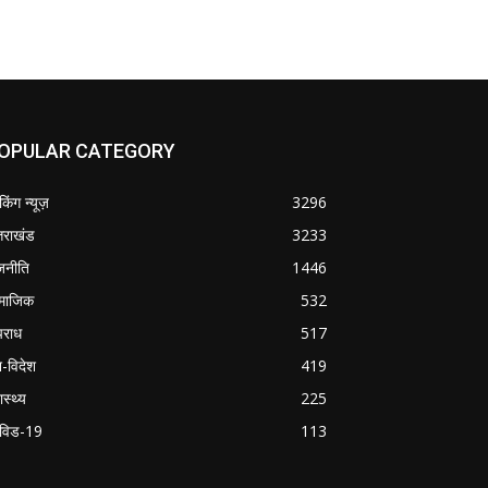
OPULAR CATEGORY
ेकिंग न्यूज़
3296
्तराखंड
3233
जनीति
1446
माजिक
532
राध
517
श-विदेश
419
ास्थ्य
225
विड-19
113