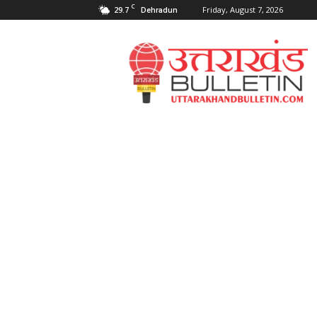
C
29.7
Friday, August 7, 2026
Dehradun
Uttarakahnd
Bulletin