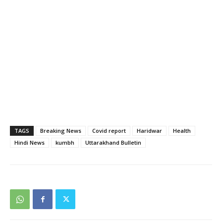
TAGS
Breaking News
Covid report
Haridwar
Health
Hindi News
kumbh
Uttarakhand Bulletin