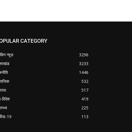
OPULAR CATEGORY
ेकिंग न्यूज़
3296
्तराखंड
3233
जनीति
1446
माजिक
532
राध
517
श-विदेश
419
ास्थ्य
225
विड-19
113