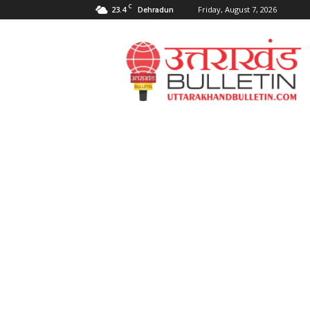
C
23.4
Friday, August 7, 2026
Dehradun
Uttarakahnd
Bulletin