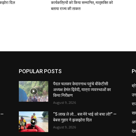
झकझोरा दिल
कार्यकत्रियों को किया सम्मानित, मातृशक्ति को
बताया राज्य की ताकत
POPULAR POSTS
P
पैदल चलकर केदारनाथ पहुंचे बीकेटीसी
ब्र
अध्यक्ष हेमंत द्विवेदी, यात्रा व्यवस्थाओं का
उत
किया निरीक्षण
August 9, 2026
रा
सा
” —
“5 लाख ले लो… बस मेरे भाई को बचा लो!” —
बेबस गुहार ने झकझोरा दिल
अप
August 9, 2026
दे