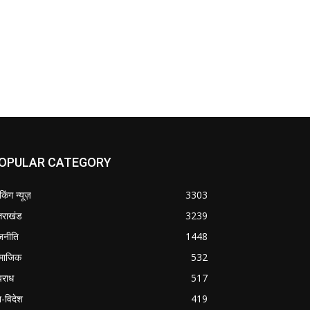
OPULAR CATEGORY
ेकिंग न्यूज़
3303
्तराखंड
3239
जनीति
1448
माजिक
532
राध
517
श-विदेश
419