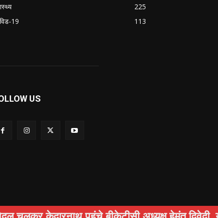
ास्थ्य
225
विड-19
113
OLLOW US
 केदारनाथ पहुंचे बीकेटीसी अध्यक्ष हेमंत द्विवेदी, यात्रा व
षा
अपराध
स्वास्थ्य
सामाजिक
पर्यटन
Privacy Policy