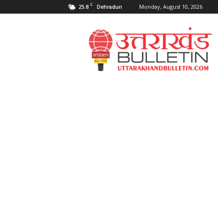
C
25.8
Monday, August 10, 2026
Dehradun
Uttarakahnd
Bulletin