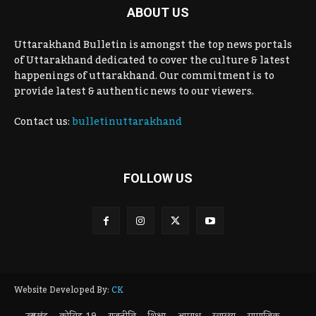
ABOUT US
Uttarakhand Bulletin is amongst the top news portals
of Uttarakhand dedicated to cover the culture & latest
happenings of uttarakhand. Our commitment is to
provide latest & authentic news to our viewers.
Contact us:
bulletinuttarakhand
FOLLOW US
Website Developed By:
CK
उत्तराखंड
कोविड-19
राजनीति
शिक्षा
अपराध
स्वास्थ्य
सामाजिक