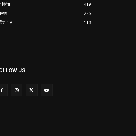
श-विदेश
419
ास्थ्य
225
विड-19
113
OLLOW US