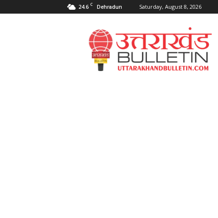
C
24.6
Saturday, August 8, 2026
Dehradun
Uttarakahnd
Bulletin