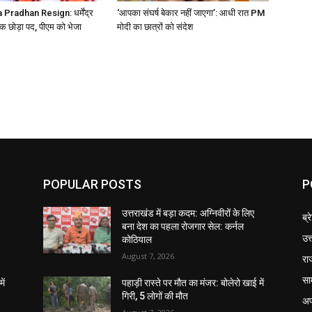
radhan Resign: धर्मेंद्र
‘आपका संघर्ष बेकार नहीं जाएगा’: आधी रात PM
क छोड़ा पद, पीएम को भेजा
मोदी का छात्रों को संदेश
POPULAR POSTS
P
उत्तराखंड में बड़ा कदम: अग्निवीरों के लिए
ब्र
बना देश का पहला रोजगार सेल: कर्नल
उत
कोठियाल
August 7, 2026
रा
सा
ें
पहाड़ी रास्ते पर मौत का मंजर: बोलेरो खाई में
गिरी, 5 लोगों की मौत
अप