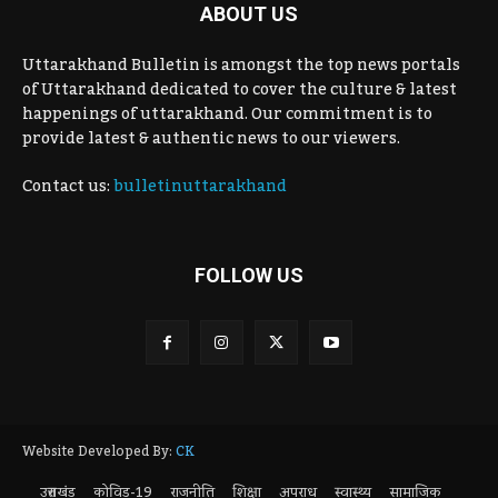
ABOUT US
Uttarakhand Bulletin is amongst the top news portals
of Uttarakhand dedicated to cover the culture & latest
happenings of uttarakhand. Our commitment is to
provide latest & authentic news to our viewers.
Contact us:
bulletinuttarakhand
FOLLOW US
Website Developed By:
CK
उत्तराखंड
कोविड-19
राजनीति
शिक्षा
अपराध
स्वास्थ्य
सामाजिक