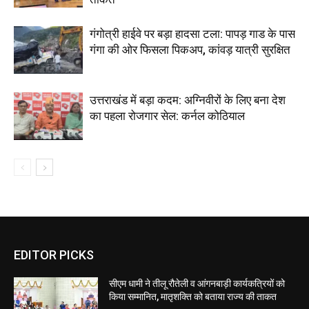
गंगोत्री हाईवे पर बड़ा हादसा टला: पापड़ गाड के पास
गंगा की ओर फिसला पिकअप, कांवड़ यात्री सुरक्षित
उत्तराखंड में बड़ा कदम: अग्निवीरों के लिए बना देश
का पहला रोजगार सेल: कर्नल कोठियाल
EDITOR PICKS
सीएम धामी ने तीलू रौतेली व आंगनबाड़ी कार्यकत्रियों को
किया सम्मानित, मातृशक्ति को बताया राज्य की ताकत