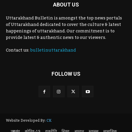
ABOUT US
Uttarakhand Bulletin is amongst the top news portals
of Uttarakhand dedicated to cover the culture & latest
happenings of uttarakhand. Our commitment is to
provide latest & authentic news to our viewers.
Contact us:
bulletinuttarakhand
FOLLOW US
Website Developed By:
CK
उत्तराखंड
कोविड-19
राजनीति
शिक्षा
अपराध
स्वास्थ्य
सामाजिक