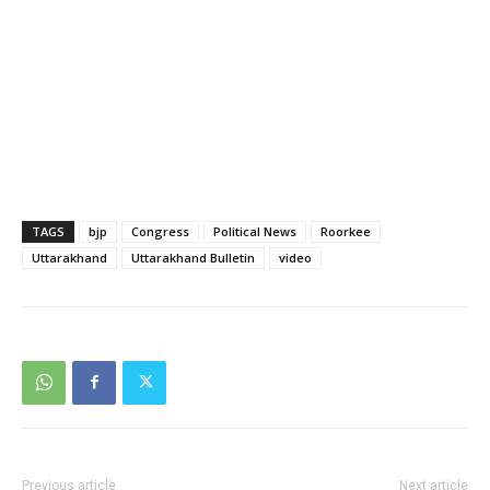
TAGS
bjp
Congress
Political News
Roorkee
Uttarakhand
Uttarakhand Bulletin
video
Previous article
Next article