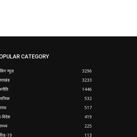
OPULAR CATEGORY
ेकिंग न्यूज़
3296
्तराखंड
3233
जनीति
1446
माजिक
532
राध
517
श-विदेश
419
ास्थ्य
225
विड-19
113