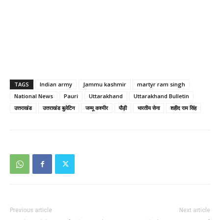
TAGS
Indian army
Jammu kashmir
martyr ram singh
National News
Pauri
Uttarakhand
Uttarakhand Bulletin
उत्तराखंड
उत्तराखंड बुलेटिन
जम्मू कश्मीर
पौड़ी
भारतीय सेना
शहीद राम सिंह
Previous article
Next article