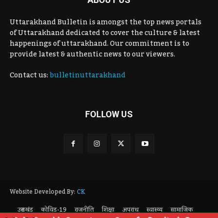
Uttarakhand Bulletin is amongst the top news portals
of Uttarakhand dedicated to cover the culture & latest
happenings of uttarakhand. Our commitment is to
provide latest & authentic news to our viewers.
Contact us:
bulletinuttarakhand
FOLLOW US
Website Developed By:
CK
उत्तराखंड
कोविड-19
राजनीति
शिक्षा
अपराध
स्वास्थ्य
सामाजिक