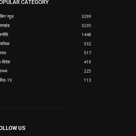
OPULAR CATEGORY
ेकिंग न्यूज़
3299
्तराखंड
3235
जनीति
1448
माजिक
532
राध
517
श-विदेश
419
ास्थ्य
225
विड-19
113
OLLOW US