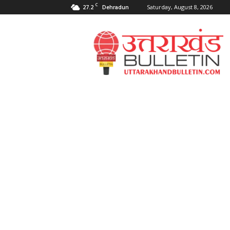
C
27.2
Saturday, August 8, 2026
Dehradun
Uttarakahnd
Bulletin