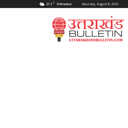
C
27.2
Saturday, August 8, 2026
Dehradun
Uttarakahnd
Bulletin