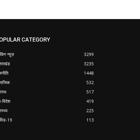
OPULAR CATEGORY
ेकिंग न्यूज़
3299
्तराखंड
3235
जनीति
1448
माजिक
532
राध
517
श-विदेश
419
ास्थ्य
225
विड-19
113