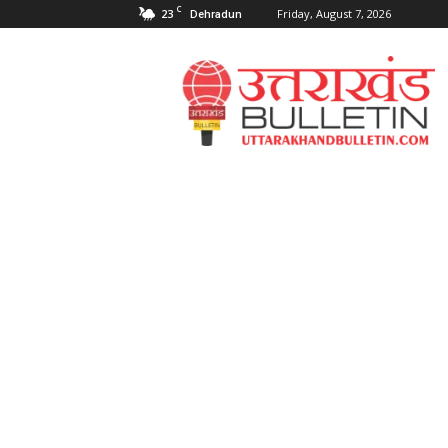
C
23
Friday, August 7, 2026
Dehradun
Uttarakahnd
Bulletin