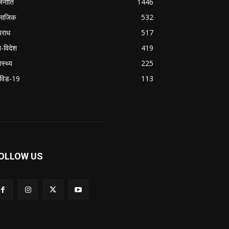
जनीति
1446
माजिक
532
राध
517
श-विदेश
419
ास्थ्य
225
विड-19
113
OLLOW US