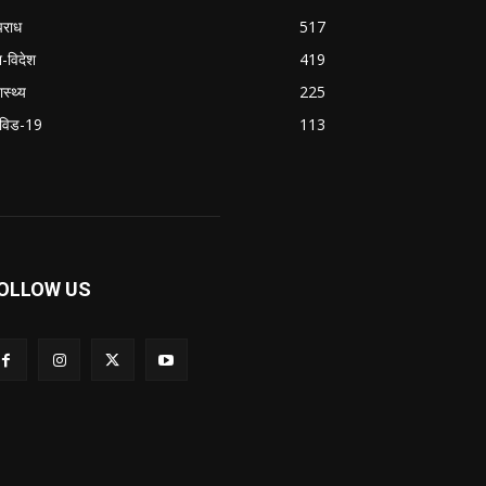
राध
517
श-विदेश
419
ास्थ्य
225
विड-19
113
OLLOW US