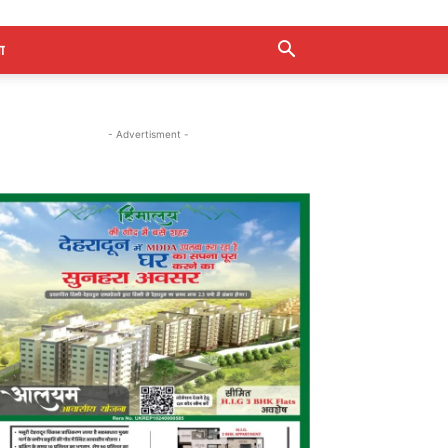
ा
- Advertisment -