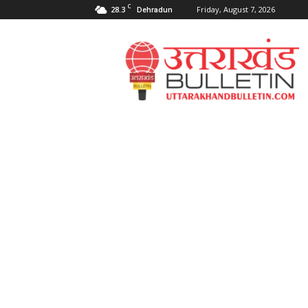
C
28.3
Friday, August 7, 2026
Dehradun
Uttarakahnd
Bulletin