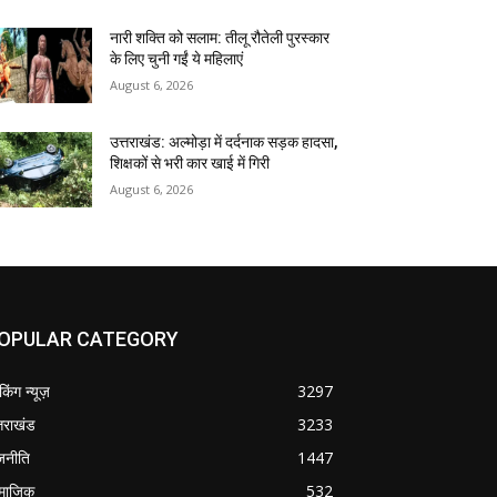
नारी शक्ति को सलाम: तीलू रौतेली पुरस्कार
के लिए चुनी गईं ये महिलाएं
August 6, 2026
उत्तराखंड: अल्मोड़ा में दर्दनाक सड़क हादसा,
शिक्षकों से भरी कार खाई में गिरी
August 6, 2026
OPULAR CATEGORY
ेकिंग न्यूज़
3297
्तराखंड
3233
जनीति
1447
माजिक
532