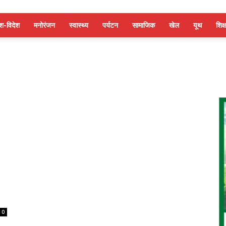
ेश-विदेश
मनोरंजन
स्वास्थ्य
पर्यटन
सामाजिक
खेल
यूथ
शिक्ष
0