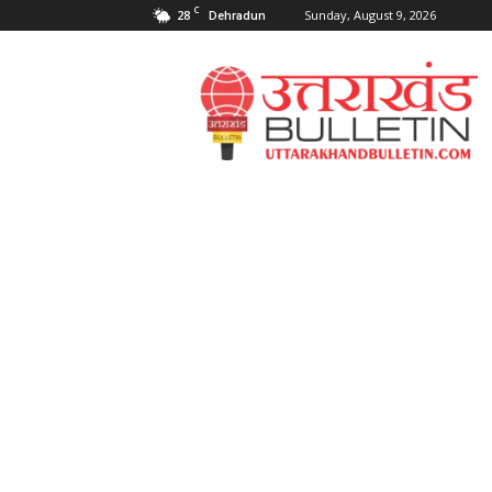
C
28
Sunday, August 9, 2026
Dehradun
Uttarakahnd
Bulletin