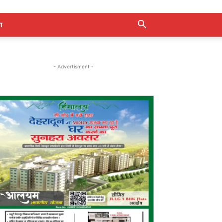
ा
- Advertisment -