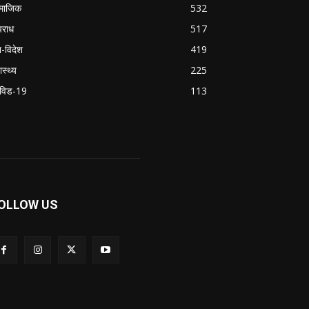
माजिक
532
राध
517
श-विदेश
419
ास्थ्य
225
विड-19
113
OLLOW US