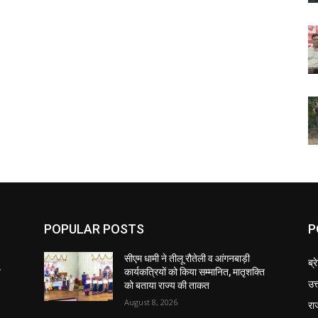
POPULAR POSTS
P
सीएम धामी ने तीलू रौतेली व आंगनबाड़ी
ब्र
ि
कार्यकत्रियों को किया सम्मानित, मातृशक्ति
उत
को बताया राज्य की ताकत
August 8, 2026
रा