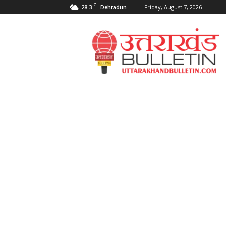
C
28.3
Friday, August 7, 2026
Dehradun
Uttarakahnd
Bulletin