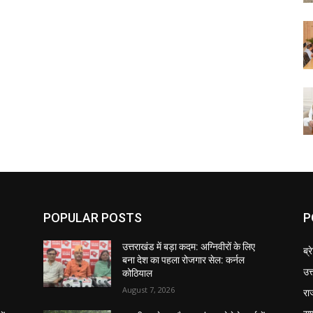
POPULAR POSTS
P
उत्तराखंड में बड़ा कदम: अग्निवीरों के लिए
ब्र
बना देश का पहला रोजगार सेल: कर्नल
उत
कोठियाल
August 7, 2026
रा