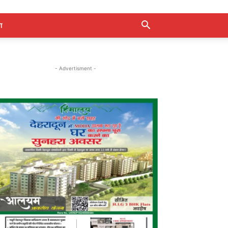
ा
- Advertisment -