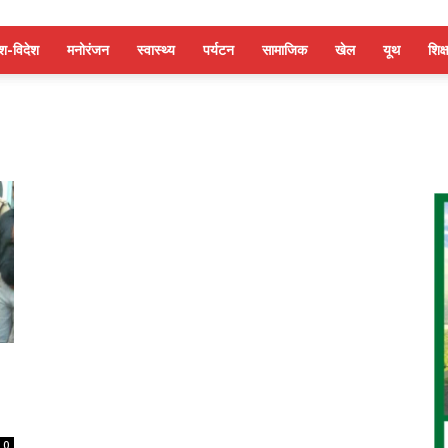
ेश-विदेश
मनोरंजन
स्वास्थ्य
पर्यटन
सामाजिक
खेल
यूथ
शिक्ष
0