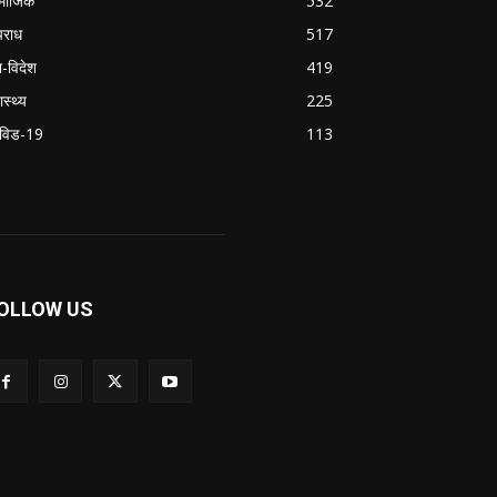
माजिक
532
राध
517
श-विदेश
419
ास्थ्य
225
विड-19
113
OLLOW US