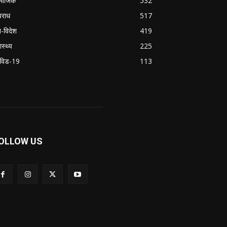
माजिक
532
राध
517
श-विदेश
419
ास्थ्य
225
विड-19
113
OLLOW US