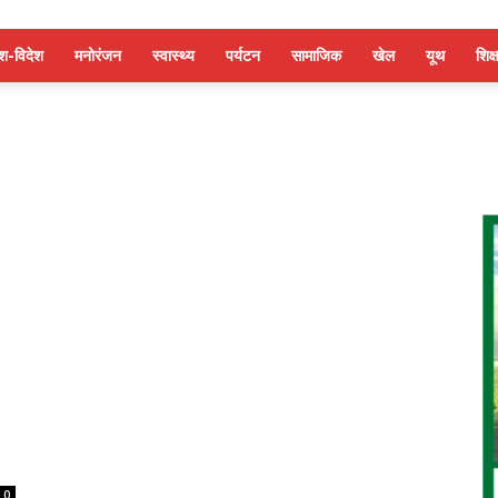
ेश-विदेश
मनोरंजन
स्वास्थ्य
पर्यटन
सामाजिक
खेल
यूथ
शिक्ष
0