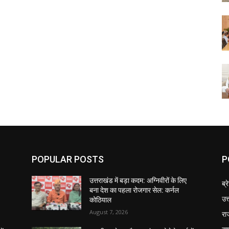
POPULAR POSTS
P
उत्तराखंड में बड़ा कदम: अग्निवीरों के लिए
ब्र
बना देश का पहला रोजगार सेल: कर्नल
उत
कोठियाल
August 7, 2026
रा