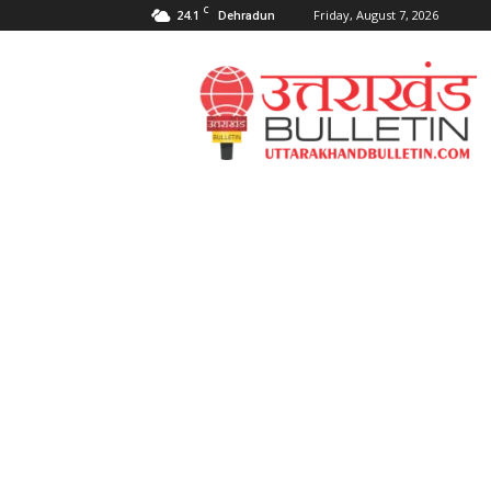
C
24.1
Friday, August 7, 2026
Dehradun
Uttarakahnd
Bulletin