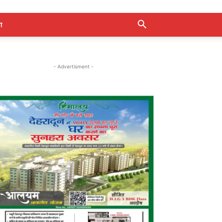
ा
- Advertisment -