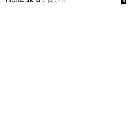
Uttarakhand Bulletin
-
July 7, 2022
0