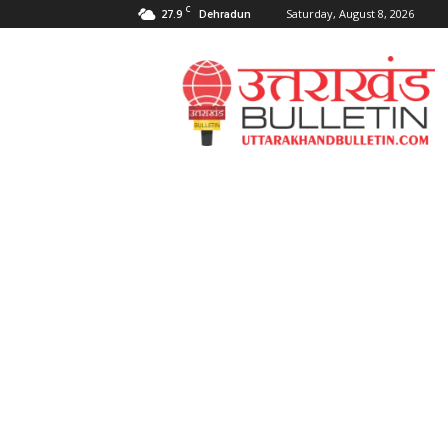
C
27.9
Saturday, August 8, 2026
Dehradun
Uttarakahnd
Bulletin