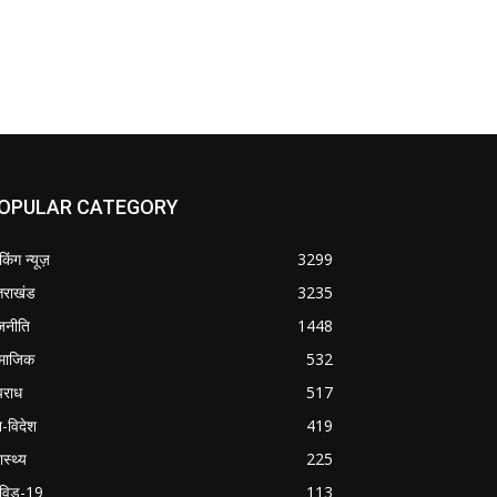
OPULAR CATEGORY
ेकिंग न्यूज़
3299
्तराखंड
3235
जनीति
1448
माजिक
532
राध
517
श-विदेश
419
ास्थ्य
225
विड-19
113