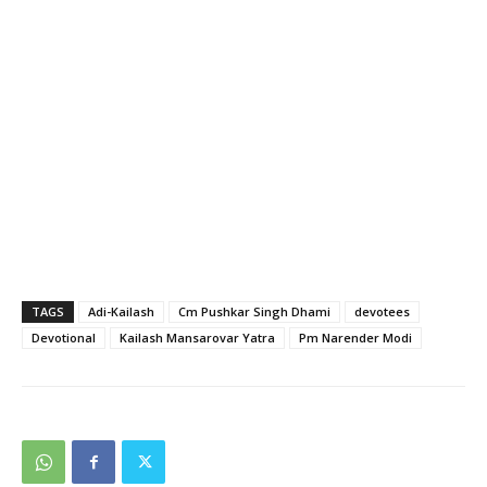
TAGS
Adi-Kailash
Cm Pushkar Singh Dhami
devotees
Devotional
Kailash Mansarovar Yatra
Pm Narender Modi