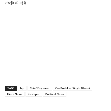
संस्तुति की गई है
TAGS
bjp
Chief Engineer
Cm Pushkar Singh Dhami
Hindi News
Kashipur
Political News