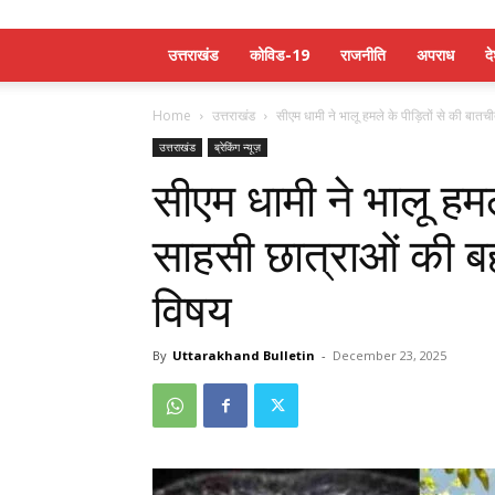
उत्तराखंड
कोविड-19
राजनीति
अपराध
द
Home
उत्तराखंड
सीएम धामी ने भालू हमले के पीड़ितों से की बातच
उत्तराखंड
ब्रेकिंग न्यूज़
सीएम धामी ने भालू हमल
साहसी छात्राओं की बह
विषय
By
Uttarakhand Bulletin
-
December 23, 2025