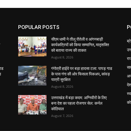
POPULAR POSTS
P
सीएम धामी ने तीलू रौतेली व आंगनबाड़ी
ब्र
ि
कार्यकत्रियों को किया सम्मानित, मातृशक्ति
उत
को बताया राज्य की ताकत
August 8, 2026
रा
सा
गाड
गंगोत्री हाईवे पर बड़ा हादसा टला: पापड़ गाड
़
के पास गंगा की ओर फिसला पिकअप, कांवड़
अप
यात्री सुरक्षित
दे
August 8, 2026
स्व
उत्तराखंड में बड़ा कदम: अग्निवीरों के लिए
को
बना देश का पहला रोजगार सेल: कर्नल
कोठियाल
August 7, 2026