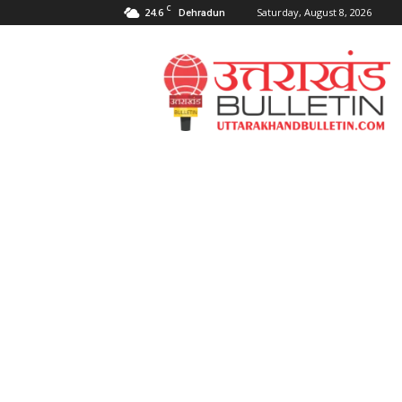
C
24.6
Saturday, August 8, 2026
Dehradun
Uttarakahnd
Bulletin