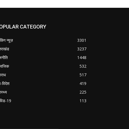
OPULAR CATEGORY
ेकिंग न्यूज़
3301
्तराखंड
3237
जनीति
1448
माजिक
532
राध
517
श-विदेश
419
ास्थ्य
225
विड-19
113