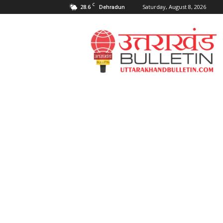
C
28.6
Saturday, August 8, 2026
Dehradun
Uttarakahnd
Bulletin