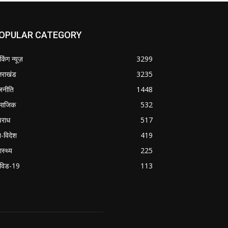
OPULAR CATEGORY
ेकिंग न्यूज़
3299
्तराखंड
3235
जनीति
1448
माजिक
532
राध
517
श-विदेश
419
ास्थ्य
225
विड-19
113