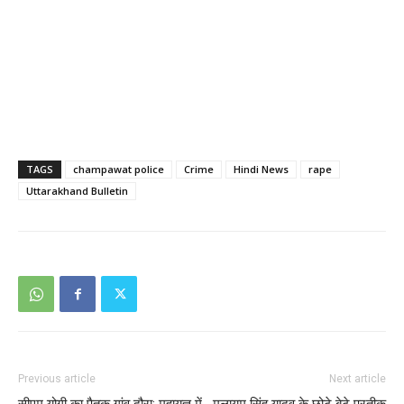
TAGS
champawat police
Crime
Hindi News
rape
Uttarakhand Bulletin
Previous article
Next article