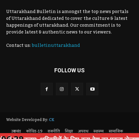
Uttarakhand Bulletin is amongst the top news portals
of Uttarakhand dedicated to cover the culture & latest
happenings of uttarakhand. Our commitment is to
provide latest & authentic news to our viewers.
Contact us:
bulletinuttarakhand
FOLLOW US
Website Developed By:
CK
उत्तराखंड
कोविड-19
राजनीति
शिक्षा
अपराध
स्वास्थ्य
सामाजिक
पर्यटन
Privacy Policy