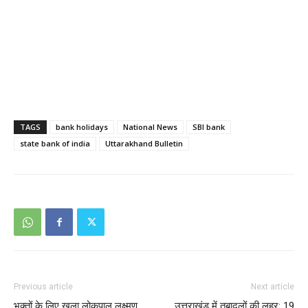
TAGS
bank holidays
National News
SBI bank
state bank of india
Uttarakhand Bulletin
Previous article
Next article
भक्तों के लिए खुला लोकपाल लक्ष्मण
उत्तराखंड में तबादलों की लहर: 19