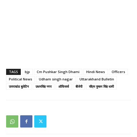
TAGS
bjp
Cm Pushkar Singh Dhami
Hindi News
Officers
Political News
Udham singh nagar
Uttarakhand Bulletin
उत्तराखंड बुलेटिन
उधमसिंह नगर
ऑफिसर्स
बीजेपी
सीएम पुष्कर सिंह धामी