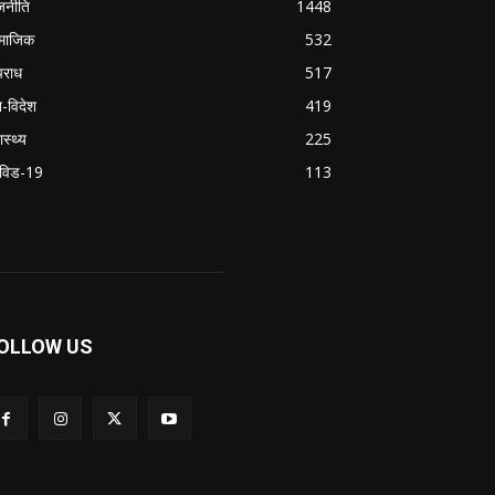
जनीति
1448
माजिक
532
राध
517
श-विदेश
419
ास्थ्य
225
विड-19
113
OLLOW US