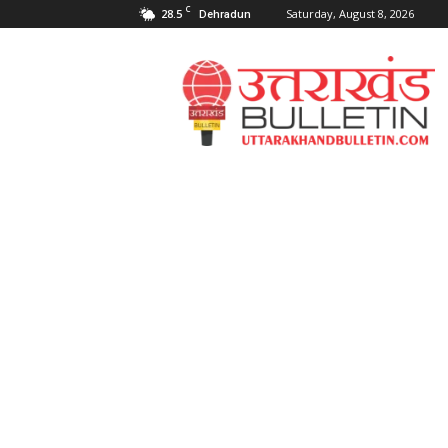
C
28.5
Saturday, August 8, 2026
Dehradun
Uttarakahnd
Bulletin