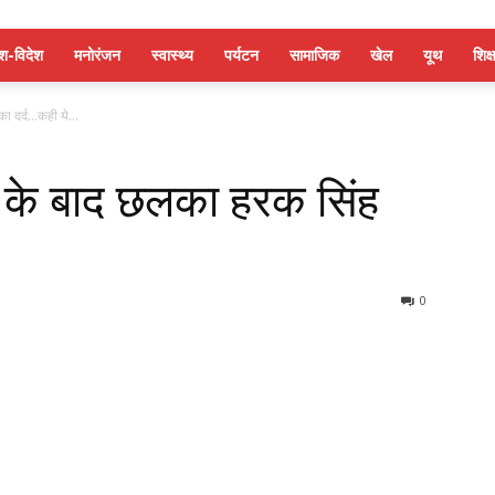
ेश-विदेश
मनोरंजन
स्वास्थ्य
पर्यटन
सामाजिक
खेल
यूथ
शिक्ष
ा दर्द…कही ये...
ार के बाद छलका हरक सिंह
!
0