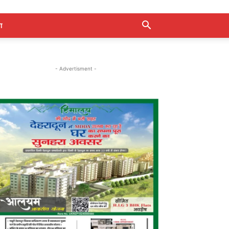
ा
- Advertisment -