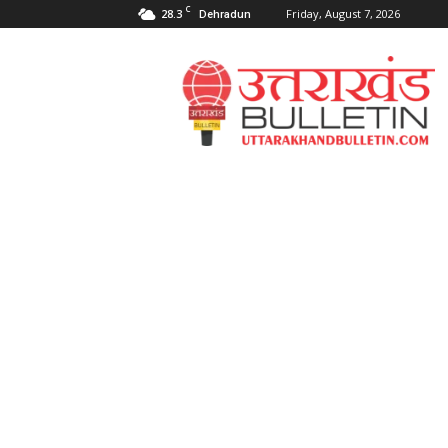
C
28.3
Friday, August 7, 2026
Dehradun
Uttarakahnd
Bulletin