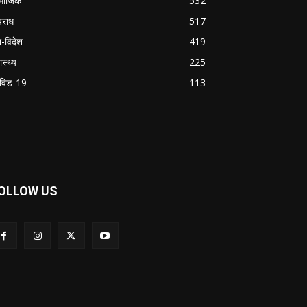
माजिक
532
राध
517
श-विदेश
419
ास्थ्य
225
विड-19
113
OLLOW US