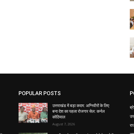
POPULAR POSTS
P
उत्तराखंड में बड़ा कदम: अग्निवीरों के लिए
ब्र
बना देश का पहला रोजगार सेल: कर्नल
उत
कोठियाल
August 7, 2026
रा