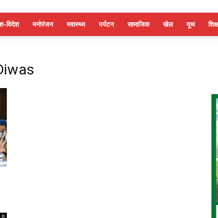
ेश-विदेश
मनोरंजन
स्वास्थ्य
पर्यटन
सामाजिक
खेल
यूथ
शिक्ष
Diwas
0