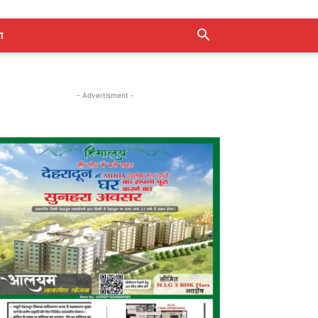
ा
- Advertisment -