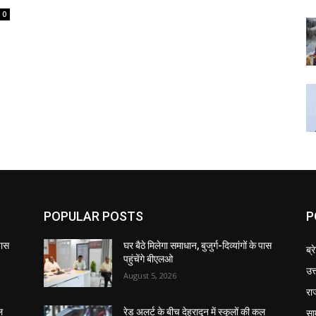
0
POPULAR POSTS
P
 पास
घर बैठे मिलेगा समाधान, बुजुर्ग-दिव्यांगों के पास
ब्र
पहुंचेंगे बीएलओ
उत
August 5, 2026
रा
सा
ल
रेड अलर्ट के बीच देहरादून में स्कूलों की कल