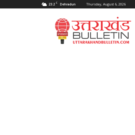
C
23.2
Thursday, August 6, 2026
Dehradun
Uttarakahnd
Bulletin