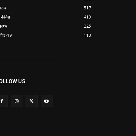
राध
517
श-विदेश
419
ास्थ्य
225
विड-19
113
OLLOW US