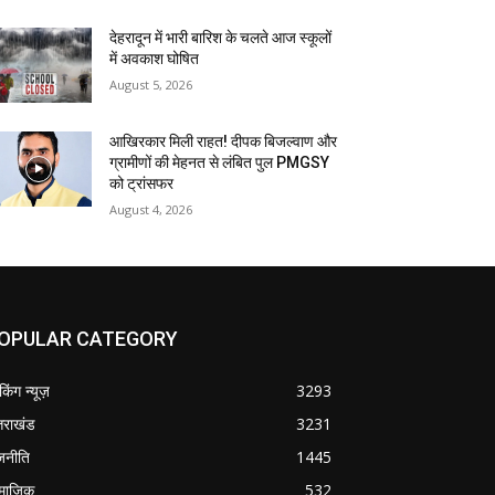
देहरादून में भारी बारिश के चलते आज स्कूलों
में अवकाश घोषित
August 5, 2026
आखिरकार मिली राहत! दीपक बिजल्वाण और
ग्रामीणों की मेहनत से लंबित पुल PMGSY
को ट्रांसफर
August 4, 2026
OPULAR CATEGORY
ेकिंग न्यूज़
3293
्तराखंड
3231
जनीति
1445
माजिक
532