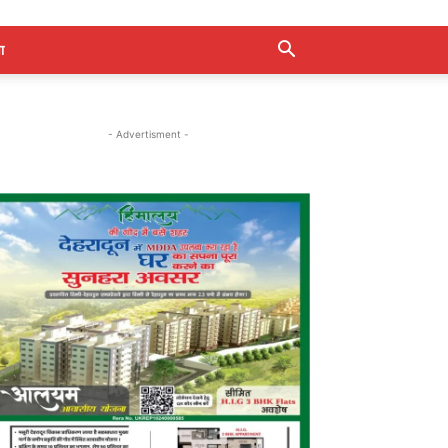
ा
- Advertisment -