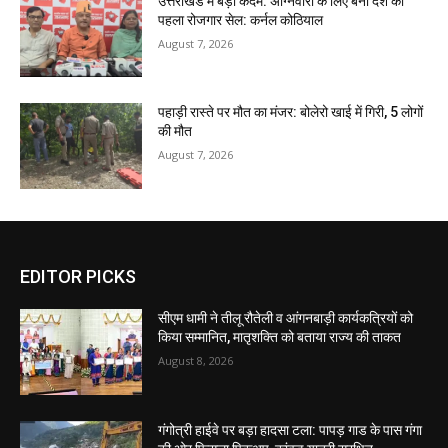
उत्तराखंड में बड़ा कदम: अग्निवीरों के लिए बना देश का
पहला रोजगार सेल: कर्नल कोठियाल
August 7, 2026
पहाड़ी रास्ते पर मौत का मंजर: बोलेरो खाई में गिरी, 5 लोगों
की मौत
August 7, 2026
EDITOR PICKS
सीएम धामी ने तीलू रौतेली व आंगनबाड़ी कार्यकत्रियों को
किया सम्मानित, मातृशक्ति को बताया राज्य की ताकत
August 8, 2026
गंगोत्री हाईवे पर बड़ा हादसा टला: पापड़ गाड के पास गंगा