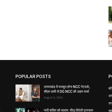
POPULAR POSTS
P
उत्तराखंड में मजबूत होगा NCC नेटवर्क,
ब्र
सीएम धामी से DG NCC की अहम चर्चा
उत
August 6, 2026
रा
सा
र
नारी शक्ति को सलाम: तीलू रौतेली पुरस्कार