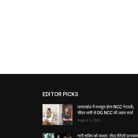
EDITOR PICKS
उत्तराखंड में मजबूत होगा NCC नेटवर्क,
सीएम धामी से DG NCC की अहम चर्चा
August 6, 2026
नारी शक्ति को सलाम: तीलू रौतेली पुरस्का