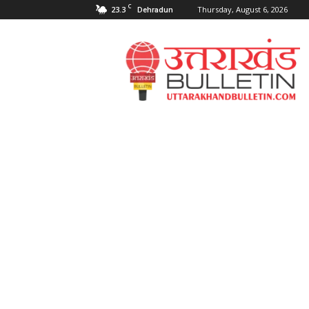
C
23.3
Thursday, August 6, 2026
Dehradun
Uttarakahnd
Bulletin