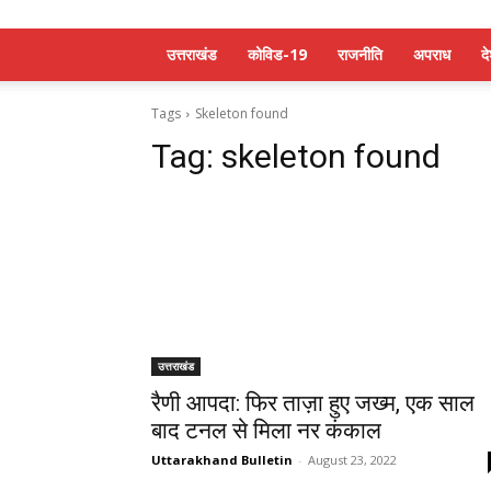
उत्तराखंड
कोविड-19
राजनीति
अपराध
द
Tags
Skeleton found
Tag:
skeleton found
उत्तराखंड
रैणी आपदा: फिर ताज़ा हुए जख्म, एक साल
बाद टनल से मिला नर कंकाल
Uttarakhand Bulletin
-
August 23, 2022