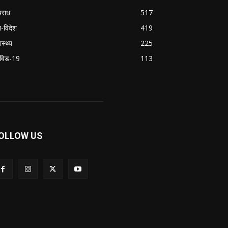
राध
517
श-विदेश
419
ास्थ्य
225
विड-19
113
OLLOW US