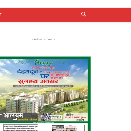
ा
- Advertisment -