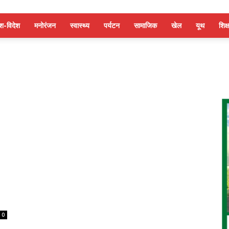
ेश-विदेश
मनोरंजन
स्वास्थ्य
पर्यटन
सामाजिक
खेल
यूथ
शिक्ष
0