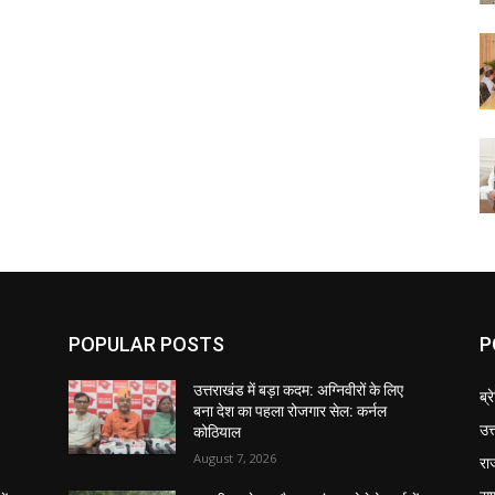
POPULAR POSTS
P
उत्तराखंड में बड़ा कदम: अग्निवीरों के लिए
ब्र
बना देश का पहला रोजगार सेल: कर्नल
उत
कोठियाल
August 7, 2026
रा