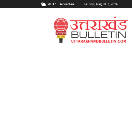
C
28.3
Friday, August 7, 2026
Dehradun
Uttarakahnd
Bulletin