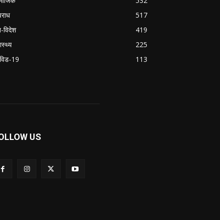
माजिक
532
राध
517
श-विदेश
419
ास्थ्य
225
विड-19
113
OLLOW US