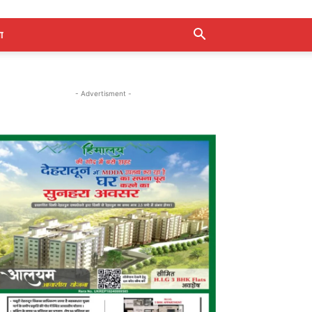
ा
- Advertisment -