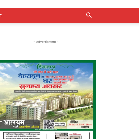
ा
- Advertisment -