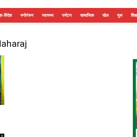
ेश-विदेश
मनोरंजन
स्वास्थ्य
पर्यटन
सामाजिक
खेल
यूथ
शिक्ष
aharaj
0