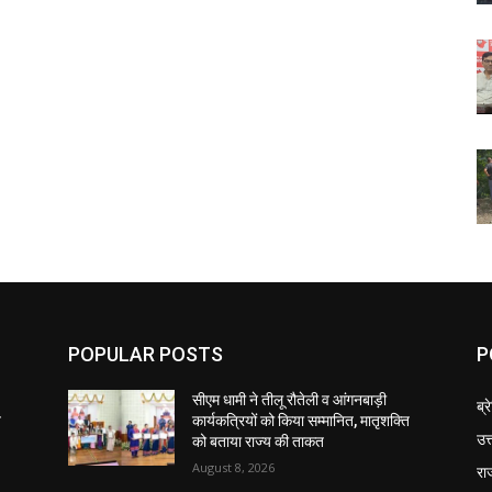
POPULAR POSTS
P
सीएम धामी ने तीलू रौतेली व आंगनबाड़ी
ब्र
ि
कार्यकत्रियों को किया सम्मानित, मातृशक्ति
उत
को बताया राज्य की ताकत
August 8, 2026
रा