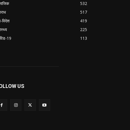
माजिक
532
राध
517
श-विदेश
419
ास्थ्य
225
विड-19
113
OLLOW US