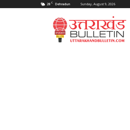
C
28
Sunday, August 9, 2026
Dehradun
Uttarakahnd
Bulletin