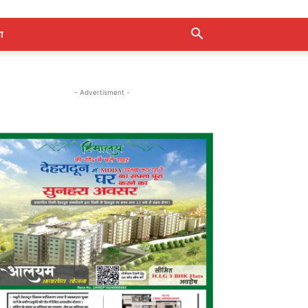
ा
- Advertisment -