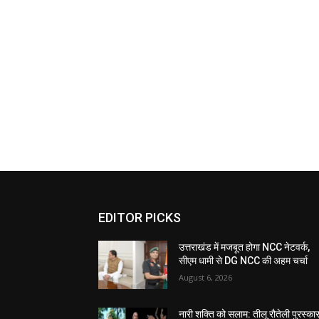
EDITOR PICKS
उत्तराखंड में मजबूत होगा NCC नेटवर्क,
सीएम धामी से DG NCC की अहम चर्चा
August 6, 2026
नारी शक्ति को सलाम: तीलू रौतेली पुरस्का