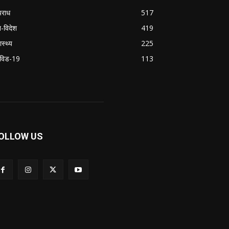
राध
517
श-विदेश
419
ास्थ्य
225
विड-19
113
OLLOW US