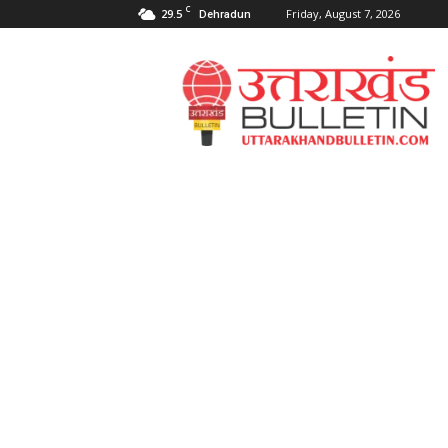
C
29.5
Friday, August 7, 2026
Dehradun
Uttarakahnd
Bulletin