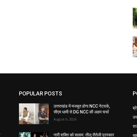
POPULAR POSTS
P
उत्तराखंड में मजबूत होगा NCC नेटवर्क,
ब्र
सीएम धामी से DG NCC की अहम चर्चा
उत
August 6, 2026
रा
सा
र
नारी शक्ति को सलाम: तीलू रौतेली पुरस्कार