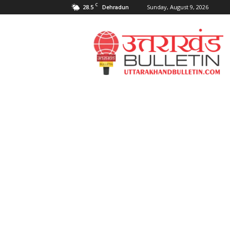
C
28.5
Sunday, August 9, 2026
Dehradun
Uttarakahnd
Bulletin