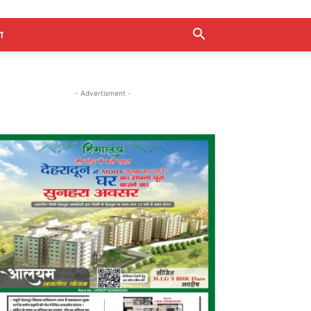
ा
- Advertisment -