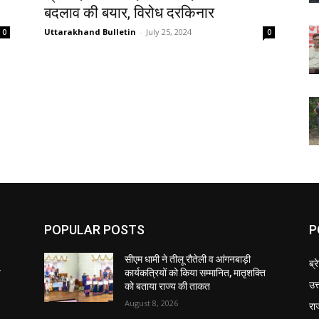
बदलाव की बयार, विरोध दरकिनार
Uttarakhand Bulletin
-
July 25, 2024
0
0
POPULAR POSTS
P
सीएम धामी ने तीलू रौतेली व आंगनबाड़ी
ब्र
ि
कार्यकत्रियों को किया सम्मानित, मातृशक्ति
उत
को बताया राज्य की ताकत
August 8, 2026
रा