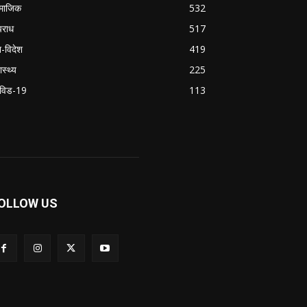
माजिक
532
राध
517
श-विदेश
419
ास्थ्य
225
विड-19
113
OLLOW US