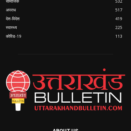
सामाजिक
532
अपराध
517
देश-विदेश
419
स्वास्थ्य
225
कोविड-19
113
ABOUT US