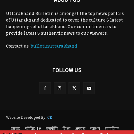
Uttarakhand Bulletin is amongst the top news portals
of Uttarakhand dedicated to cover the culture & latest
happenings of uttarakhand. Our commitment is to
provide latest & authentic news to our viewers.
Contact us:
bulletinuttarakhand
FOLLOW US
Website Developed By:
CK
उत्तराखंड
कोविड-19
राजनीति
शिक्षा
अपराध
स्वास्थ्य
सामाजिक