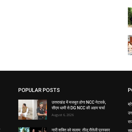
POPULAR POSTS
P
उत्तराखंड में मजबूत होगा NCC नेटवर्क,
ब्र
सीएम धामी से DG NCC की अहम चर्चा
उत
August 6, 2026
रा
सा
र
नारी शक्ति को सलाम: तीलू रौतेली पुरस्कार