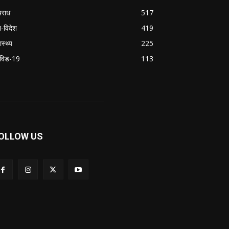
राध
517
श-विदेश
419
ास्थ्य
225
विड-19
113
OLLOW US