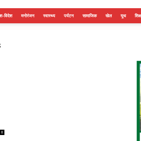
ेश-विदेश
मनोरंजन
स्वास्थ्य
पर्यटन
सामाजिक
खेल
यूथ
शिक्ष
s
0