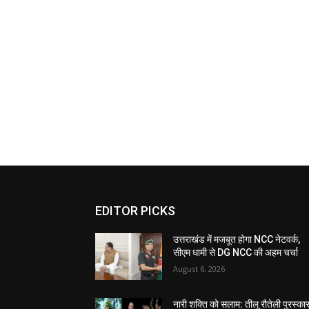
EDITOR PICKS
उत्तराखंड में मजबूत होगा NCC नेटवर्क,
सीएम धामी से DG NCC की अहम चर्चा
August 6, 2026
नारी शक्ति को सलाम: तीलू रौतेली पुरस्का