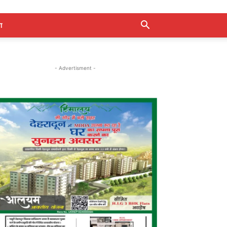
ा
- Advertisment -