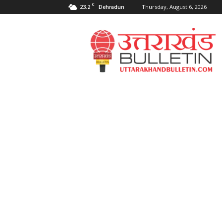
C
23.2
Thursday, August 6, 2026
Dehradun
Uttarakahnd
Bulletin