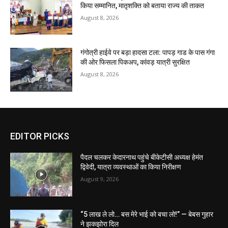
किया सम्मानित, मातृशक्ति को बताया राज्य की ताकत
August 8, 2026
गंगोत्री हाईवे पर बड़ा हादसा टला: पापड़ गाड के पास गंगा
की ओर फिसला पिकअप, कांवड़ यात्री सुरक्षित
August 8, 2026
EDITOR PICKS
पैदल चलकर केदारनाथ पहुंचे बीकेटीसी अध्यक्ष हेमंत
द्विवेदी, यात्रा व्यवस्थाओं का किया निरीक्षण
August 9, 2026
“5 लाख ले लो… बस मेरे भाई को बचा लो!” — बेबस गुहार
ने झकझोरा दिल