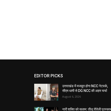
EDITOR PICKS
उत्तराखंड में मजबूत होगा NCC नेटवर्क,
सीएम धामी से DG NCC की अहम चर्चा
August 6, 2026
नारी शक्ति को सलाम: तीलू रौतेली पुरस्का