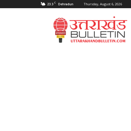
C
23.3
Thursday, August 6, 2026
Dehradun
Uttarakahnd
Bulletin