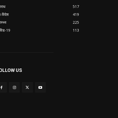
राध
517
श-विदेश
419
ास्थ्य
225
विड-19
113
OLLOW US