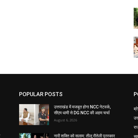
POPULAR POSTS
P
उत्तराखंड में मजबूत होगा NCC नेटवर्क,
ब्र
सीएम धामी से DG NCC की अहम चर्चा
उत
August 6, 2026
रा
सा
र
नारी शक्ति को सलाम: तीलू रौतेली पुरस्कार