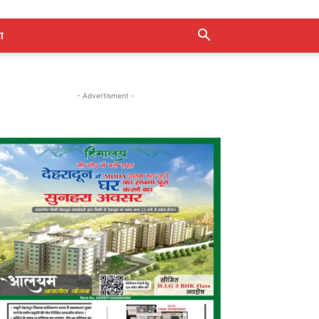
ा
- Advertisment -