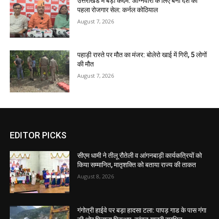
उत्तराखंड में बड़ा कदम: अग्निवीरों के लिए बना देश का
पहला रोजगार सेल: कर्नल कोठियाल
August 7, 2026
पहाड़ी रास्ते पर मौत का मंजर: बोलेरो खाई में गिरी, 5 लोगों
की मौत
August 7, 2026
EDITOR PICKS
सीएम धामी ने तीलू रौतेली व आंगनबाड़ी कार्यकत्रियों को
किया सम्मानित, मातृशक्ति को बताया राज्य की ताकत
August 8, 2026
गंगोत्री हाईवे पर बड़ा हादसा टला: पापड़ गाड के पास गंगा