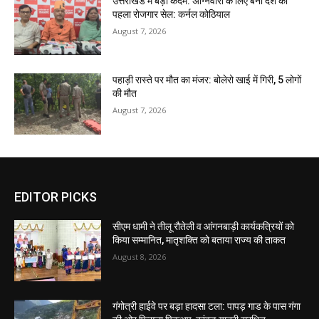
उत्तराखंड में बड़ा कदम: अग्निवीरों के लिए बना देश का
पहला रोजगार सेल: कर्नल कोठियाल
August 7, 2026
पहाड़ी रास्ते पर मौत का मंजर: बोलेरो खाई में गिरी, 5 लोगों
की मौत
August 7, 2026
EDITOR PICKS
सीएम धामी ने तीलू रौतेली व आंगनबाड़ी कार्यकत्रियों को
किया सम्मानित, मातृशक्ति को बताया राज्य की ताकत
August 8, 2026
गंगोत्री हाईवे पर बड़ा हादसा टला: पापड़ गाड के पास गंगा