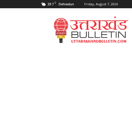
C
29.7
Friday, August 7, 2026
Dehradun
Uttarakahnd
Bulletin