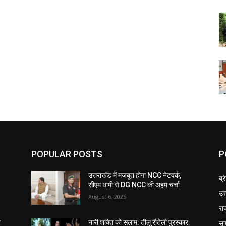
POPULAR POSTS
P
उत्तराखंड में मजबूत होगा NCC नेटवर्क,
ब्र
सीएम धामी से DG NCC की अहम चर्चा
उत
August 6, 2026
रा
सा
र
नारी शक्ति को सलाम: तीलू रौतेली पुरस्कार