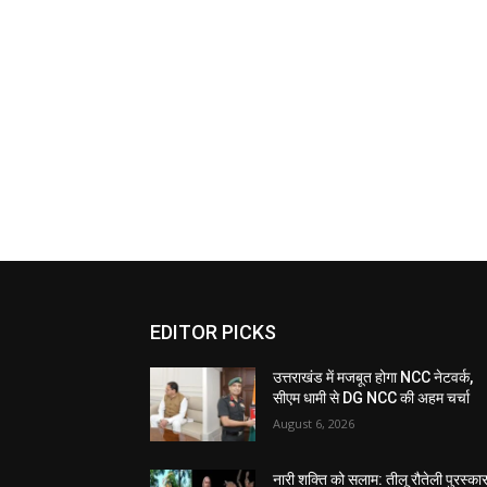
EDITOR PICKS
उत्तराखंड में मजबूत होगा NCC नेटवर्क,
सीएम धामी से DG NCC की अहम चर्चा
August 6, 2026
नारी शक्ति को सलाम: तीलू रौतेली पुरस्का