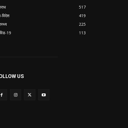
राध
517
श-विदेश
419
ास्थ्य
225
विड-19
113
OLLOW US