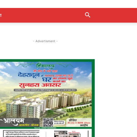
ा
- Advertisment -