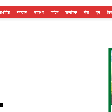
ेश-विदेश
मनोरंजन
स्वास्थ्य
पर्यटन
सामाजिक
खेल
यूथ
शिक्ष
0