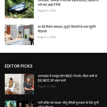
उत्तराखंड: अल्मोड़ा में दर्दनाक सड़क हादसा, शिक्षकों से
भरी कार खाई में गिरी
August 6, 2026
घर बैठे मिलेगा समाधान, बुजुर्ग-दिव्यांगों के पास पहुंचेंगे
बीएलओ
August 5, 2026
EDITOR PICKS
उत्तराखंड में मजबूत होगा NCC नेटवर्क, सीएम धामी से
DG NCC की अहम चर्चा
August 6, 2026
नारी शक्ति को सलाम: तीलू रौतेली पुरस्कार के लिए चुनी