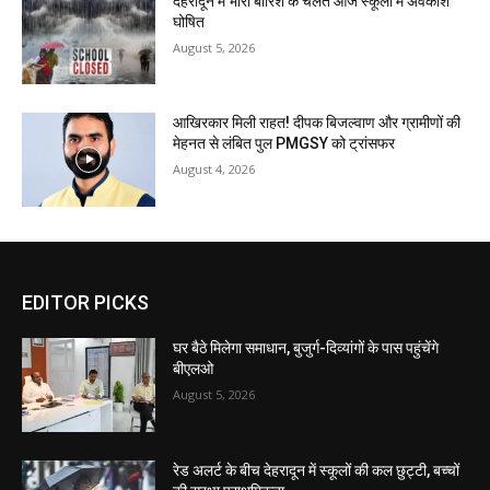
देहरादून में भारी बारिश के चलते आज स्कूलों में अवकाश
घोषित
August 5, 2026
आखिरकार मिली राहत! दीपक बिजल्वाण और ग्रामीणों की
मेहनत से लंबित पुल PMGSY को ट्रांसफर
August 4, 2026
EDITOR PICKS
घर बैठे मिलेगा समाधान, बुजुर्ग-दिव्यांगों के पास पहुंचेंगे
बीएलओ
August 5, 2026
रेड अलर्ट के बीच देहरादून में स्कूलों की कल छुट्टी, बच्चों