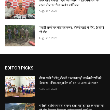
उत्तराखंड में बड़ा कदम: अग्निवीरों के लिए बना देश का
पहला रोजगार सेल: कर्नल कोठियाल
August 7, 2026
पहाड़ी रास्ते पर मौत का मंजर: बोलेरो खाई में गिरी, 5 लोगों
की मौत
August 7, 2026
EDITOR PICKS
सीएम धामी ने तीलू रौतेली व आंगनबाड़ी कार्यकत्रियों को
किया सम्मानित, मातृशक्ति को बताया राज्य की ताकत
August 8, 2026
गंगोत्री हाईवे पर बड़ा हादसा टला: पापड़ गाड के पास गंगा