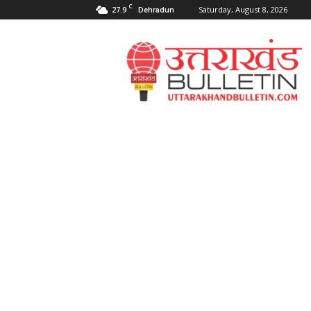
C
27.9
Saturday, August 8, 2026
Dehradun
Uttarakahnd
Bulletin