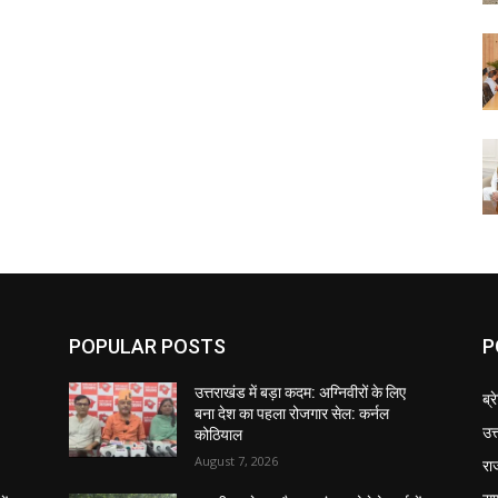
POPULAR POSTS
P
उत्तराखंड में बड़ा कदम: अग्निवीरों के लिए
ब्र
बना देश का पहला रोजगार सेल: कर्नल
उत
कोठियाल
August 7, 2026
रा