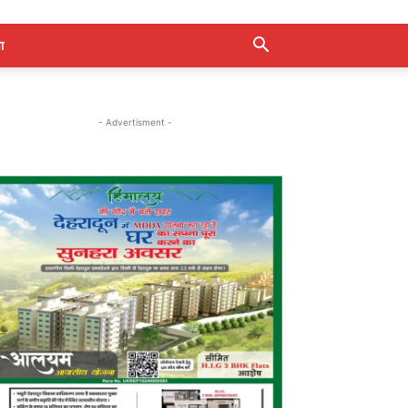
ा
- Advertisment -