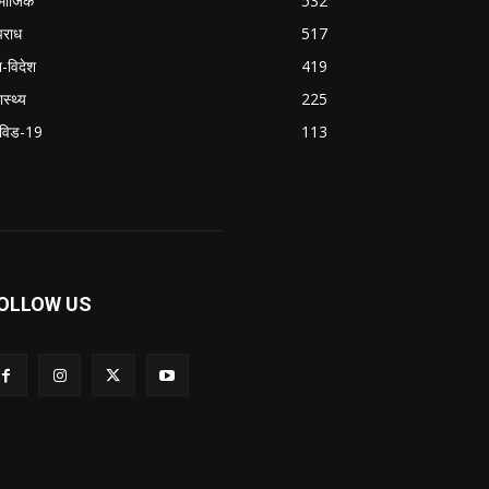
माजिक
532
राध
517
श-विदेश
419
ास्थ्य
225
विड-19
113
OLLOW US