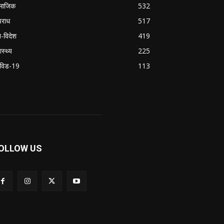
माजिक
532
राध
517
श-विदेश
419
ास्थ्य
225
विड-19
113
OLLOW US