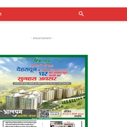
ा
- Advertisment -