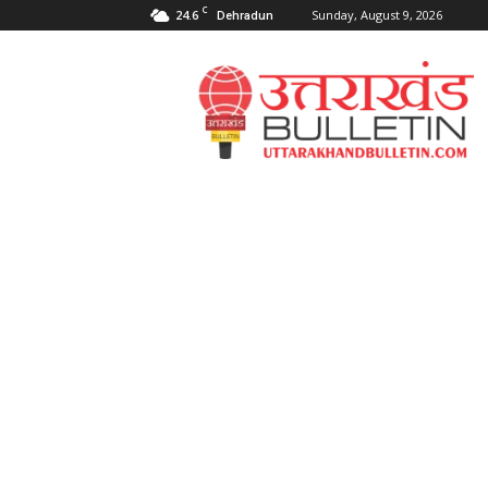
C
24.6
Sunday, August 9, 2026
Dehradun
Uttarakahnd
Bulletin