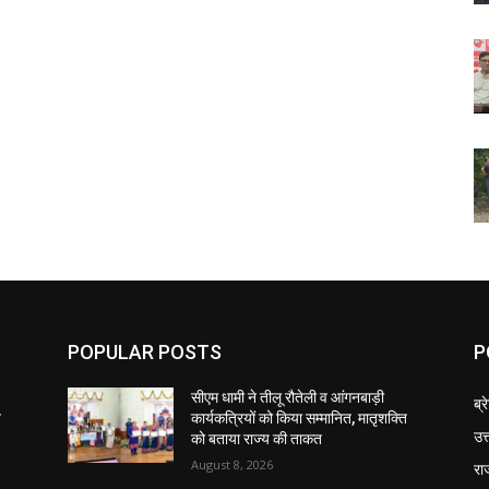
POPULAR POSTS
P
सीएम धामी ने तीलू रौतेली व आंगनबाड़ी
ब्र
ि
कार्यकत्रियों को किया सम्मानित, मातृशक्ति
उत
को बताया राज्य की ताकत
August 8, 2026
रा