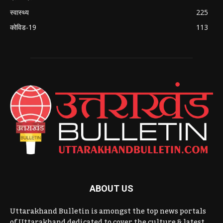
स्वास्थ्य
225
कोविड-19
113
ABOUT US
Uttarakhand Bulletin is amongst the top news portals
of Uttarakhand dedicated to cover the culture & latest